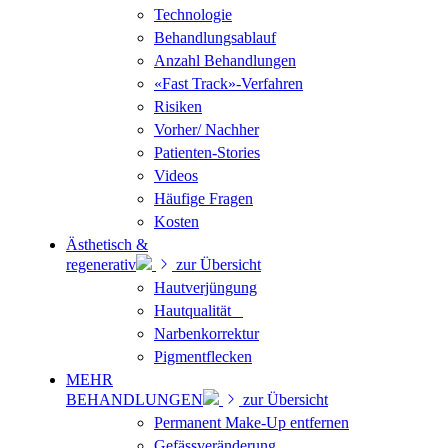
Technologie
Behandlungsablauf
Anzahl Behandlungen
«Fast Track»-Verfahren
Risiken
Vorher/ Nachher
Patienten-Stories
Videos
Häufige Fragen
Kosten
Ästhetisch &
regenerativ
zur Übersicht
Hautverjüngung
Hautqualität
Narbenkorrektur
Pigmentflecken
MEHR
BEHANDLUNGEN
zur Übersicht
Permanent Make-Up entfernen
Gefässveränderung