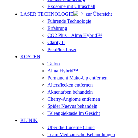
Exosome mit Ultraschall
LASER TECHNOLOGIE
zur Übersicht
Führende Technologie
Erfahrung
CO2 Plus – Alma Hybrid™
Clarity II
PicoPlus Laser
KOSTEN
Tattoo
Alma Hybrid™
Permanent Make-Up entfernen
Altersflecken entfernen
Aknenarben behandeln
Cherry-Angiome entfernen
Spider Naevus behandeln
Teleangiektasie Im Gesicht
KLINIK
Über die Lucerne Clinic
Team Medizinische Behandlungen