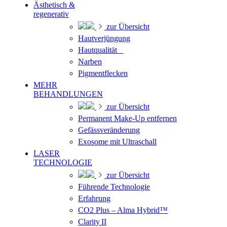
Ästhetisch &
regenerativ
zur Übersicht
Hautverjüngung
Hautqualität
Narben
Pigmentflecken
MEHR
BEHANDLUNGEN
zur Übersicht
Permanent Make-Up entfernen
Gefässveränderung
Exosome mit Ultraschall
LASER
TECHNOLOGIE
zur Übersicht
Führende Technologie
Erfahrung
CO2 Plus – Alma Hybrid™
Clarity II